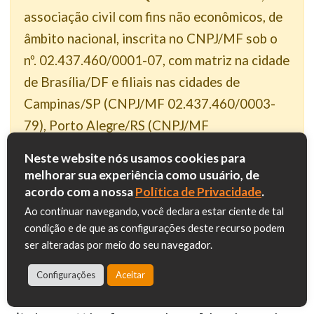
associação civil com fins não econômicos, de
âmbito nacional, inscrita no CNPJ/MF sob o
nº. 02.437.460/0001-07, com matriz na cidade
de Brasília/DF e filiais nas cidades de
Campinas/SP (CNPJ/MF 02.437.460/0003-
79), Porto Alegre/RS (CNPJ/MF
02.437.460/0004-50) e Manaus/AM
Neste website nós usamos cookies para
(CNPJ/MF 02.437.460/0005-30) —
“Nós”
melhorar sua experiência como usuário, de
acordo com a nossa
Política de Privacidade
.
Ao continuar navegando, você declara estar ciente de tal
condição e de que as configurações deste recurso podem
com a privacidade e a proteção de dados pessoais,
ser alteradas por meio do seu navegador.
além de estabelecer e informar, com transparência
e clareza, as regras de tratamento dos seus dados
Configurações
Aceitar
coletados (i) durante sua navegação/utilização do